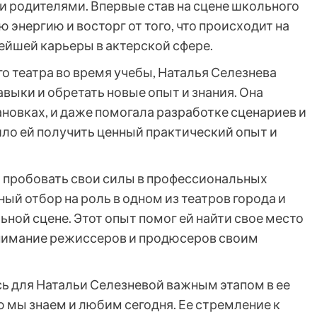
и родителями. Впервые став на сцене школьного
 энергию и восторг от того, что происходит на
нейшей карьеры в актерской сфере.
о театра во время учебы, Наталья Селезнева
выки и обретать новые опыт и знания. Она
ановках, и даже помогала разработке сценариев и
ило ей получить ценный практический опыт и
 пробовать свои силы в профессиональных
ый отбор на роль в одном из театров города и
ной сцене. Этот опыт помог ей найти свое место
внимание режиссеров и продюсеров своим
сь для Натальи Селезневой важным этапом в ее
ю мы знаем и любим сегодня. Ее стремление к