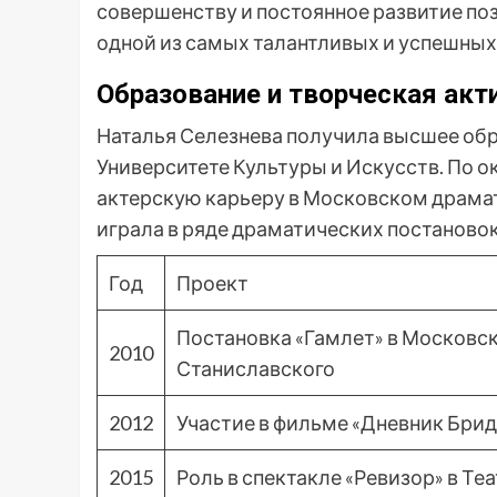
совершенству и постоянное развитие поз
одной из самых талантливых и успешных 
Образование и творческая акт
Наталья Селезнева получила высшее об
Университете Культуры и Искусств. По о
актерскую карьеру в Московском драмат
играла в ряде драматических постановок
Год
Проект
Постановка «Гамлет» в Московс
2010
Станиславского
2012
Участие в фильме «Дневник Бри
2015
Роль в спектакле «Ревизор» в Теа