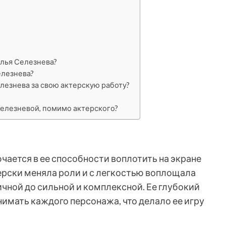
алья Селезнева?
елезнева?
лезнева за свою актерскую работу?
Селезневой, помимо актерского?
ается в ее способности воплотить на экране
рски меняла роли и с легкостью воплощала
чной до сильной и комплексной. Ее глубокий
нимать каждого персонажа, что делало ее игру