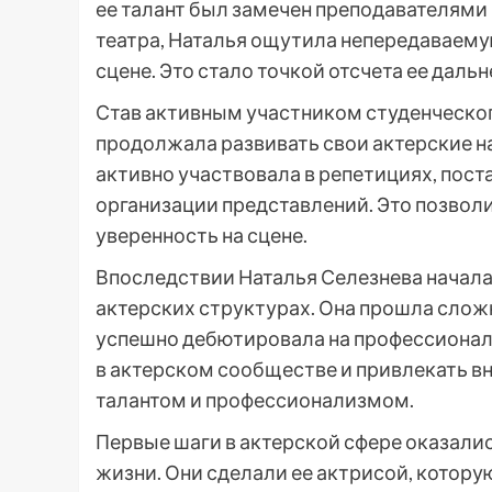
ее талант был замечен преподавателями 
театра, Наталья ощутила непередаваемую
сцене. Это стало точкой отсчета ее даль
Став активным участником студенческог
продолжала развивать свои актерские на
активно участвовала в репетициях, пост
организации представлений. Это позвол
уверенность на сцене.
Впоследствии Наталья Селезнева начала
актерских структурах. Она прошла сложн
успешно дебютировала на профессиональ
в актерском сообществе и привлекать 
талантом и профессионализмом.
Первые шаги в актерской сфере оказали
жизни. Они сделали ее актрисой, котору