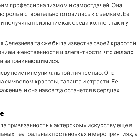
воим профессионализмом и самоотдачей. Она
 роль и старательно готовилась к съемкам. Ее
 получила признание как среди коллег, так и у
ья Селезнева также была известна своей красотой
ием женственности и элегантности, что делало
 и запоминающимися.
неву поистине уникальной личностью. Она
ла символом красоты, таланта и страсти. Ее
ажение, и она навсегда останется в сердцах
ре
ла привязанность к актерскому искусству еще в
льных театральных постановках и мероприятиях, а