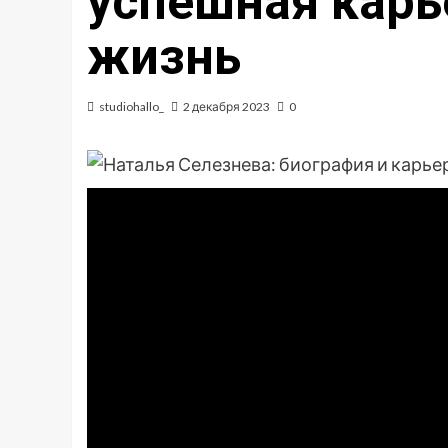
успешная карь
жизнь
studiohallo_
2 декабря 2023
0