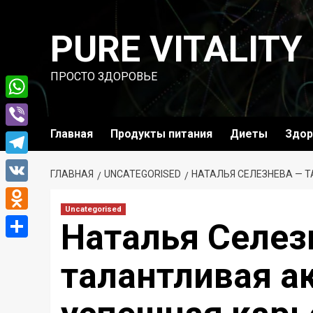
Перейти
к
PURE VITALITY
содержимому
ПРОСТО ЗДОРОВЬЕ
WhatsApp
Главная
Продукты питания
Диеты
Здор
Viber
Telegram
ГЛАВНАЯ
UNCATEGORISED
НАТАЛЬЯ СЕЛЕЗНЕВА — Т
VK
Uncategorised
Odnoklassniki
Наталья Селез
Отправить
талантливая ак