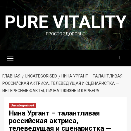
Перейти
к
PURE VITALITY
содержимому
ПРОСТО ЗДОРОВЬЕ
Основное
меню
ГЛАВНАЯ
UNCATEGORISED
НИНА УРГАНТ – ТАЛАНТЛИВАЯ
РОССИЙСКАЯ АКТРИСА, ТЕЛЕВЕДУЩАЯ И СЦЕНАРИСТКА —
ИНТЕРЕСНЫЕ ФАКТЫ, ЛИЧНАЯ ЖИЗНЬ И КАРЬЕРА
Uncategorised
Нина Ургант – талантливая
российская актриса,
телеведущая и сценаристка —