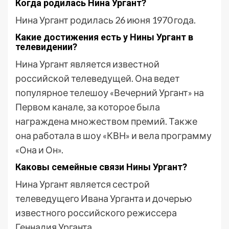
Когда родилась Нина Ургант?
Нина Ургант родилась 26 июня 1970 года.
Какие достижения есть у Нины Ургант в
телевидении?
Нина Ургант является известной
российской телеведущей. Она ведет
популярное телешоу «Вечерний Ургант» на
Первом канале, за которое была
награждена множеством премий. Также
она работала в шоу «КВН» и вела программу
«Она и Он».
Каковы семейные связи Нины Ургант?
Нина Ургант является сестрой
телеведущего Ивана Урганта и дочерью
известного российского режиссера
Геннадия Урганта.