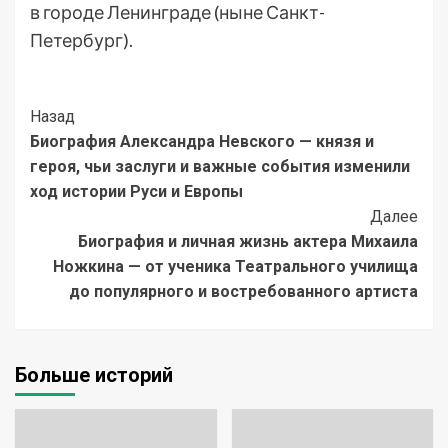
в городе Ленинграде (ныне Санкт-
Петербург).
Post
Назад
Биография Александра Невского — князя и
Navigation
героя, чьи заслуги и важные события изменили
ход истории Руси и Европы
Далее
Биография и личная жизнь актера Михаила
Ножкина — от ученика Театрального училища
до популярного и востребованного артиста
Больше историй