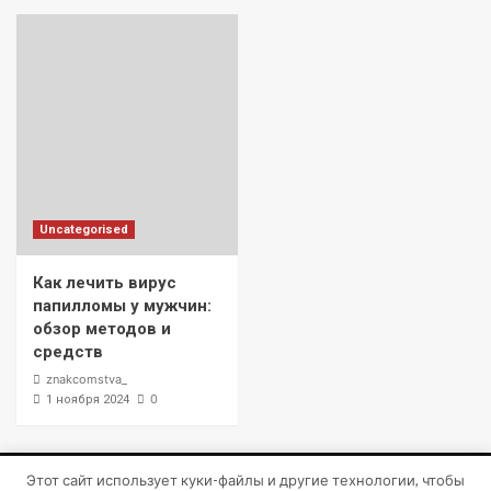
Uncategorised
Как лечить вирус
папилломы у мужчин:
обзор методов и
средств
znakcomstva_
0
1 ноября 2024
Этот сайт использует куки-файлы и другие технологии, чтобы
Copyright © Все права защищены.
|
CoverNews
от AF