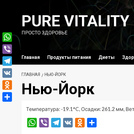
Перейти
к
PURE VITALITY
содержимому
ПРОСТО ЗДОРОВЬЕ
WhatsApp
Главная
Продукты питания
Диеты
Здор
Viber
Telegram
ГЛАВНАЯ
НЬЮ-ЙОРК
VK
Нью-Йорк
Odnoklassniki
Отправить
Температура: -19.1°C, Осадки: 261.2 мм, Вет
WhatsApp
Viber
Telegram
VK
Odnoklassni
Отправ