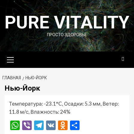
Перейти
к
PURE VITALITY
содержимому
ПРОСТО ЗДОРОВЬЕ
Основное
меню
ГЛАВНАЯ
НЬЮ-ЙОРК
Нью-Йорк
Температура: -23.1°C, Осадки: 5.3 мм, Ветер:
11.8 м/с, Влажность: 24%
WhatsApp
Viber
Telegram
VK
Odnoklassniki
Отправить