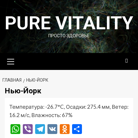
Перейти
к
PURE VITALITY
содержимому
ПРОСТО ЗДОРОВЬЕ
Основное
меню
ГЛАВНАЯ
НЬЮ-ЙОРК
Нью-Йорк
Температура: -26.7°C, Осадки: 275.4 мм, Ветер:
16.2 м/с, Влажность: 67%
WhatsApp
Viber
Telegram
VK
Odnoklassniki
Отправить