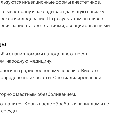
пользуются инъекционные формы анестетиков.
батывает рану и накладывает давящую повязку.
еское исследование. По результатам анализов
чения пациента с вегетациями, ассоциированными
ды
бы с папилломами на подошве относят
ом, народную медицину.
алогична радиоволновому лечению. Вместо
а определенной частоты. Специализированной
торно с местным обезболиванием.
 отвалится. Кровь после обработки папилломы не
 сосуды.