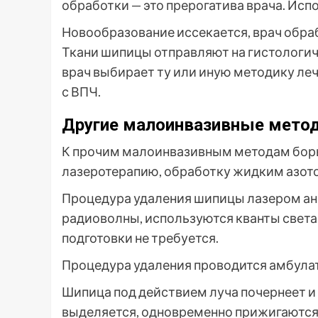
обработки — это прерогатива врача. Ис
Новообразование иссекается, врач обра
Ткани шипицы отправляют на гистологич
врач выбирает ту или иную методику ле
с ВПЧ.
Другие малоинвазивные мето
К прочим малоинвазивным методам борь
лазеротерапию, обработку жидким азот
Процедура удаления шипицы лазером ан
радиоволны, используются кванты свет
подготовки не требуется.
Процедура удаления проводится амбула
Шипица под действием луча почернеет и
выделяется, одновременно прижигаются