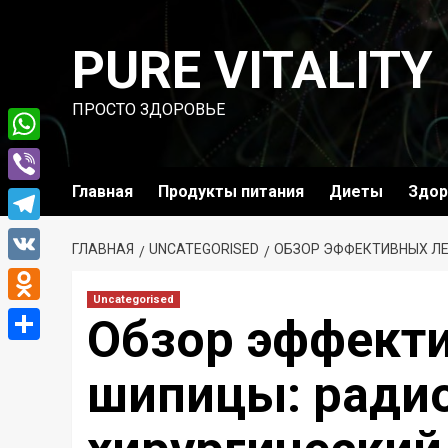
Перейти
к
PURE VITALITY
содержимому
ПРОСТО ЗДОРОВЬЕ
WhatsApp
Главная
Продукты питания
Диеты
Здор
Viber
Telegram
ГЛАВНАЯ
UNCATEGORISED
ОБЗОР ЭФФЕКТИВНЫХ ЛЕ
VK
Uncategorised
Odnoklassniki
Обзор эффект
Отправить
шипицы: ради