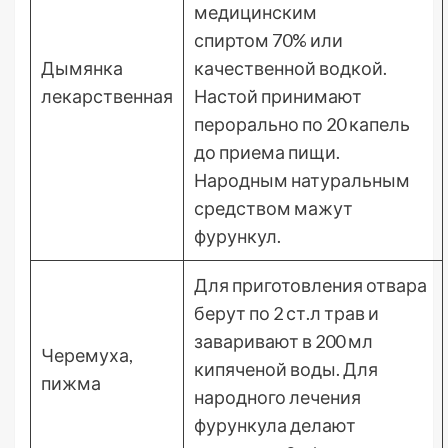
медицинским
спиртом 70% или
Дымянка
качественной водкой.
лекарственная
Настой принимают
перорально по 20 капель
до приема пищи.
Народным натуральным
средством мажут
фурункул.
Для приготовления отвара
берут по 2 ст.л трав и
заваривают в 200 мл
Черемуха,
кипяченой воды. Для
пижма
народного лечения
фурункула делают