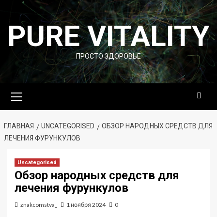
Перейти
к
PURE VITALITY
содержимому
ПРОСТО ЗДОРОВЬЕ
Основное
меню
ГЛАВНАЯ
UNCATEGORISED
ОБЗОР НАРОДНЫХ СРЕДСТВ ДЛЯ
ЛЕЧЕНИЯ ФУРУНКУЛОВ
Uncategorised
Обзор народных средств для
лечения фурункулов
znakcomstva_
1 ноября 2024
0