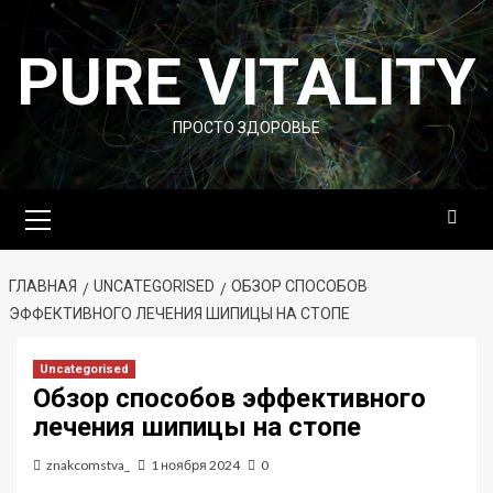
Перейти
к
PURE VITALITY
содержимому
ПРОСТО ЗДОРОВЬЕ
Основное
меню
ГЛАВНАЯ
UNCATEGORISED
ОБЗОР СПОСОБОВ
ЭФФЕКТИВНОГО ЛЕЧЕНИЯ ШИПИЦЫ НА СТОПЕ
Uncategorised
Обзор способов эффективного
лечения шипицы на стопе
znakcomstva_
1 ноября 2024
0