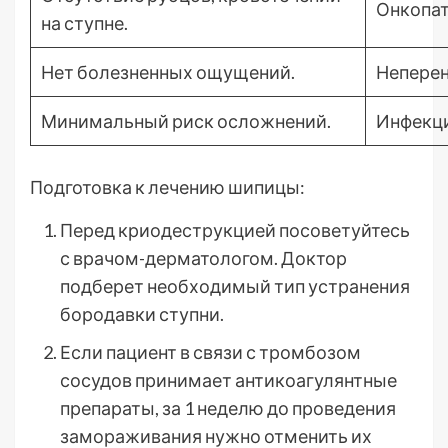
Онкопат
на ступне.
Нет болезненных ощущений.
Неперен
Минимальный риск осложнений.
Инфекци
Подготовка к лечению шипицы:
Перед криодеструкцией посоветуйтесь
с врачом-дерматологом. Доктор
подберет необходимый тип устранения
бородавки ступни.
Если пациент в связи с тромбозом
сосудов принимает антикоагулянтные
препараты, за 1 неделю до проведения
замораживания нужно отменить их