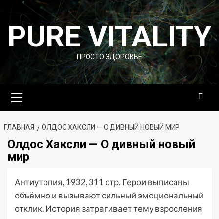
Перейти
к
PURE VITALITY
содержимому
ПРОСТО ЗДОРОВЬЕ
Основное
меню
ГЛАВНАЯ
ОЛДОС ХАКСЛИ — О ДИВНЫЙ НОВЫЙ МИР
Олдос Хаксли — О дивный новый
мир
Антиутопия, 1932, 311 стр. Герои выписаны
объёмно и вызывают сильный эмоциональный
отклик. История затрагивает тему взросления