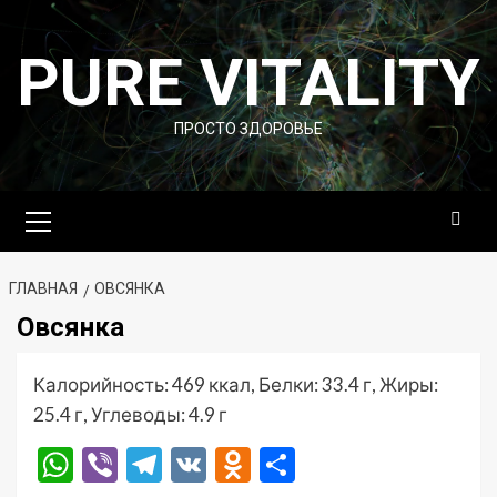
Перейти
к
PURE VITALITY
содержимому
ПРОСТО ЗДОРОВЬЕ
Основное
меню
ГЛАВНАЯ
ОВСЯНКА
Овсянка
Калорийность: 469 ккал, Белки: 33.4 г, Жиры:
25.4 г, Углеводы: 4.9 г
WhatsApp
Viber
Telegram
VK
Odnoklassniki
Отправить