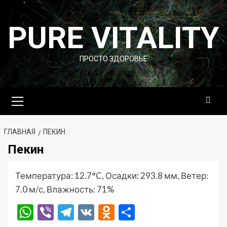
Перейти
к
PURE VITALITY
содержимому
ПРОСТО ЗДОРОВЬЕ
Основное
меню
ГЛАВНАЯ
ПЕКИН
Пекин
Температура: 12.7°C, Осадки: 293.8 мм, Ветер:
7.0 м/с, Влажность: 71%
WhatsApp
Viber
Telegram
VK
Odnoklassniki
Отправить