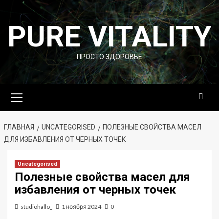
Перейти
к
PURE VITALITY
содержимому
ПРОСТО ЗДОРОВЬЕ
Основное
меню
ГЛАВНАЯ
UNCATEGORISED
ПОЛЕЗНЫЕ СВОЙСТВА МАСЕЛ
ДЛЯ ИЗБАВЛЕНИЯ ОТ ЧЕРНЫХ ТОЧЕК
Uncategorised
Полезные свойства масел для
избавления от черных точек
studiohallo_
1 ноября 2024
0