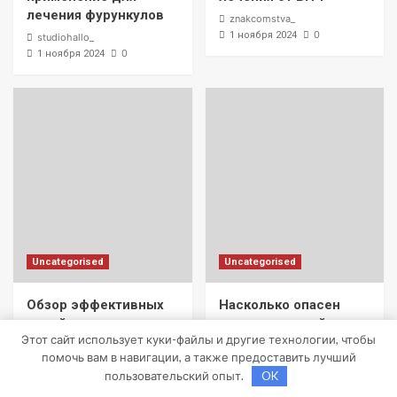
лечения фурункулов
znakcomstva_
0
1 ноября 2024
studiohallo_
0
1 ноября 2024
Uncategorised
Uncategorised
Обзор эффективных
Насколько опасен
мазей от жировиков с
положительный тест
Этот сайт использует куки-файлы и другие технологии, чтобы
рассасывающим
на впч 45
помочь вам в навигации, а также предоставить лучший
эффектом
znakcomstva_
пользовательский опыт.
OK
0
1 ноября 2024
studiohallo_