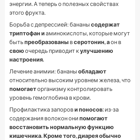
энергии. А теперь о полезных свойствах
этого фрукта.
Борьба с депрессией: бананы
содержат
триптофан и
аминокислоты, которые могут
быть
преобразованы
в
серотонин, а
он в
свою
очередь приводит к
улучшению
настроения.
Лечение анимии: бананы
обладают
относительно высоким уровнем железа, что
помогает
организму контролировать
уровень гемоглобина в крови.
Профилактика запоров
и поносов:
из-за
содержания волокон они
помогают
восстановить нормальную функцию
кишечника. Кроме того, диарея обычно