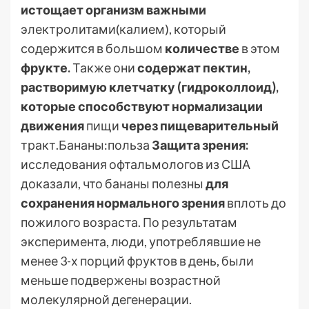
истощает организм важными
электролитами(калием), который
содержится в большом
количестве
в этом
фрукте.
Также они
содержат пектин,
растворимую клетчатку (гидроколлоид),
которые способствуют нормализации
движения
пищи
через пищеварительный
тракт.Бананы:польза
Защита зрения:
исследования офтальмологов из США
доказали, что бананы полезны
для
сохранения нормального зрения
вплоть до
пожилого возраста. По результатам
эксперимента, люди, употреблявшие не
менее 3-х порций фруктов в день, были
меньше подвержены возрастной
молекулярной дегенерации.