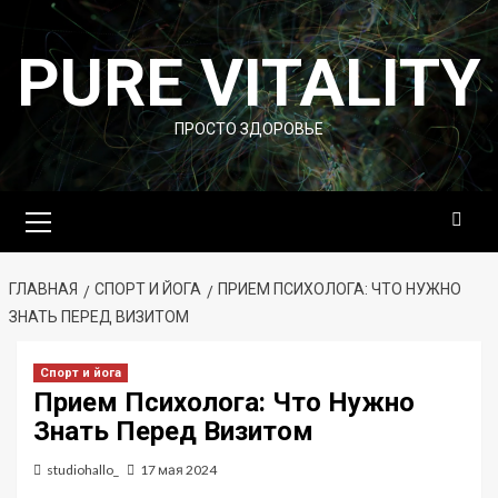
Перейти
к
PURE VITALITY
содержимому
ПРОСТО ЗДОРОВЬЕ
Основное
меню
ГЛАВНАЯ
СПОРТ И ЙОГА
ПРИЕМ ПСИХОЛОГА: ЧТО НУЖНО
ЗНАТЬ ПЕРЕД ВИЗИТОМ
Спорт и йога
Прием Психолога: Что Нужно
Знать Перед Визитом
studiohallo_
17 мая 2024