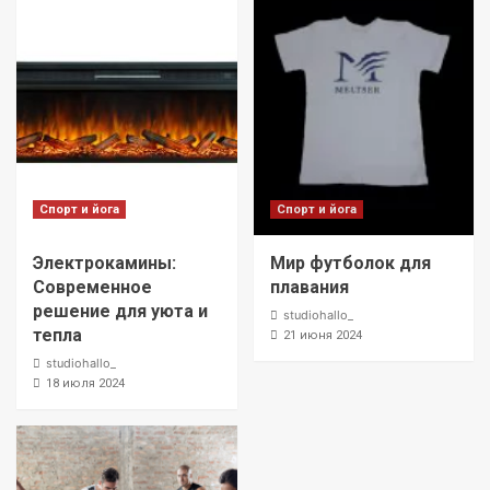
Спорт и йога
Спорт и йога
Электрокамины:
Мир футболок для
Современное
плавания
решение для уюта и
studiohallo_
тепла
21 июня 2024
studiohallo_
18 июля 2024