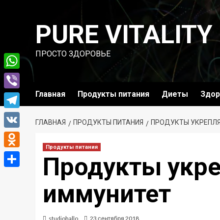
Перейти
к
PURE VITALITY
содержимому
ПРОСТО ЗДОРОВЬЕ
WhatsApp
Главная
Продукты питания
Диеты
Здор
Viber
Telegram
ГЛАВНАЯ
ПРОДУКТЫ ПИТАНИЯ
ПРОДУКТЫ УКРЕПЛ
VK
Продукты питания
Odnoklassniki
Продукты укр
Отправить
иммунитет
studiohallo_
23 сентября 2018