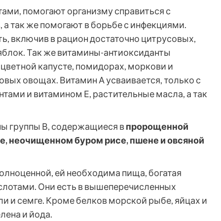
тами, помогают организму справиться с
а так же помогают в борьбе с инфекциями.
ь, включив в рацион достаточно цитрусовых,
 яблок. Так же витамины-антиоксиданты
цветной капусте, помидорах, моркови и
овых овощах. Витамин А усваивается, только с
тами и витамином Е, растительные масла, а так
ны группы В, содержащиеся в
пророщенной
е, неочищенном буром рисе, пшене и овсяной
лноценной, ей необходима пища, богатая
лотами. Они есть в вышеперечисленных
ели и семге. Кроме белков морской рыбе, яйцах и
елена и йода.