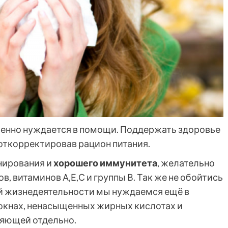
бенно нуждается в помощи. Поддержать здоровье
откорректировав рацион питания.
онирования и
хорошего иммунитета
, желательно
, витаминов А,Е,С и группы В. Так же не обойтись
ной жизнедеятельности мы нуждаемся ещё в
окнах, ненасыщенных жирных кислотах и
ляющей отдельно.