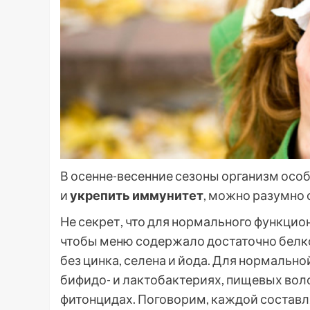
В осенне-весенние сезоны организм осо
и
укрепить иммунитет
, можно разумно 
Не секрет, что для нормального функци
чтобы меню содержало достаточно белков
без цинка, селена и йода. Для нормаль
бифидо- и лактобактериях, пищевых вол
фитонцидах. Поговорим, каждой состав