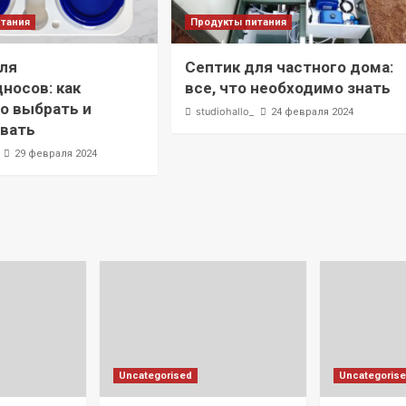
итания
Продукты питания
ля
Септик для частного дома:
носов: как
все, что необходимо знать
о выбрать и
studiohallo_
24 февраля 2024
овать
29 февраля 2024
Uncategorised
Uncategoris