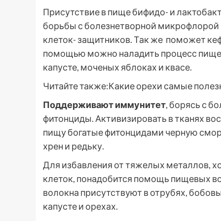
Присутствие в пище бифидо- и лактобак
борьбы с болезнетворной микрофлорой 
клеток- защитников. Так же поможет кефи
помощью можно наладить процесс пищев
капусте, моченых яблоках и квасе.
Читайте также:Какие орехи самые полез
Поддерживают иммунитет
, борясь с 
фитонциды. Активизировать в тканях в
пищу богатые фитонцидами черную смород
хрен и редьку.
Для избавления от тяжелых металлов, х
клеток, понадобится помощь пищевых в
волокна присутствуют в отрубях, бобовых
капусте и орехах.