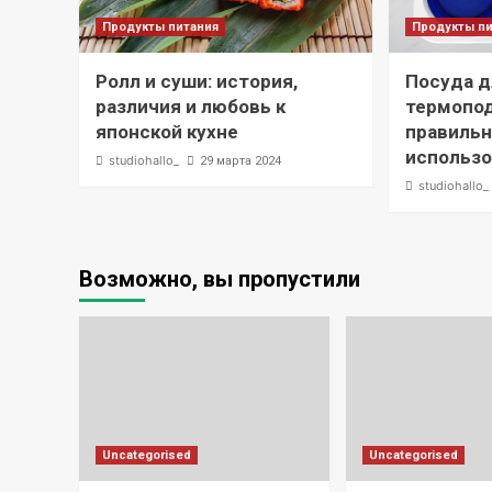
Продукты питания
Продукты п
Ролл и суши: история,
Посуда д
различия и любовь к
термопод
японской кухне
правильн
использ
studiohallo_
29 марта 2024
studiohallo_
Возможно, вы пропустили
Uncategorised
Uncategorised