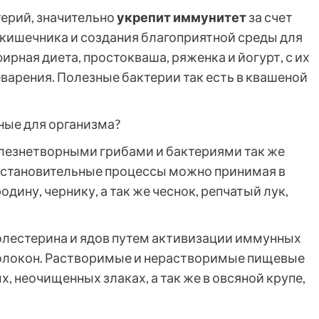
терий, значительно
укрепит иммунитет
за счет
кишечника и создания благоприятной среды для
рная диета, простокваша, ряженка и йогурт, с их
арения. Полезные бактерии так есть в квашеной
ные для организма?
болезнетворными грибами и бактериями так же
осстановительные процессы можно принимая в
ину, чернику, а так же чеснок, репчатый лук,
олестерина и ядов путем активизации иммунных
олокон. Растворимые и нерастворимые пищевые
, неочищенных злаках, а так же в овсяной крупе,