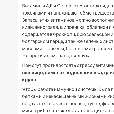
Витамины А,Е и С, являются антиоксидан
токсинами и налаживают обмен веществ, 
Запасы этих витаминов можно восполнит
киви, винограда, шиповника, облепихи и
содержатся в брокколи, брюссельской и 
болгарском перце, а так же зеленых лист
маслами. Полезны, богатые микроэлемен
же орехи и семена подсолнуха.
Помогут противостоять стрессу витами
пшенице, семенах подсолнечника, греч
крупе
.
Чтобы работа иммунной системы была по
белками и ненасыщенными жирными кис
продуктах, а так же в лососе, тунце, фор
мясе, грибах, так же достаточно цинка, с