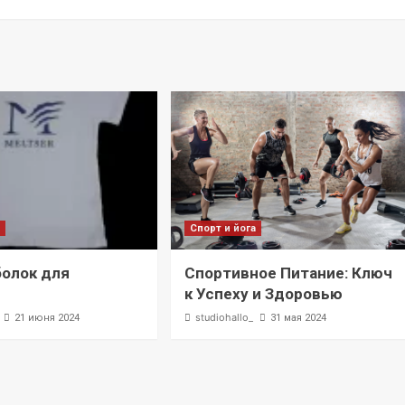
а
Спорт и йога
олок для
Спортивное Питание: Ключ
к Успеху и Здоровью
studiohallo_
21 июня 2024
31 мая 2024