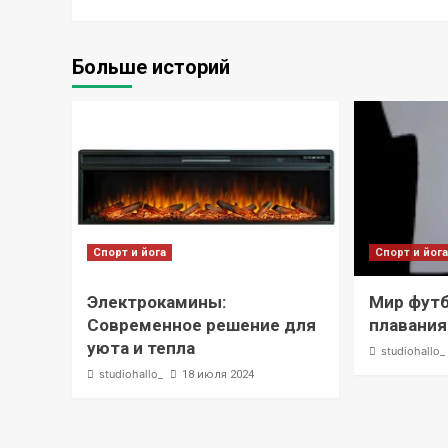
Больше историй
Спорт и йога
Спорт и йог
Электрокамины:
Мир футб
Современное решение для
плавания
уюта и тепла
studiohallo_
studiohallo_
18 июля 2024