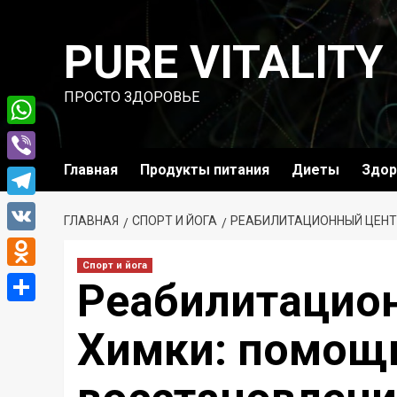
Перейти
к
PURE VITALITY
содержимому
ПРОСТО ЗДОРОВЬЕ
WhatsApp
Главная
Продукты питания
Диеты
Здор
Viber
Telegram
ГЛАВНАЯ
СПОРТ И ЙОГА
РЕАБИЛИТАЦИОННЫЙ ЦЕНТ
VK
Спорт и йога
Odnoklassniki
Реабилитацио
Отправить
Химки: помощь