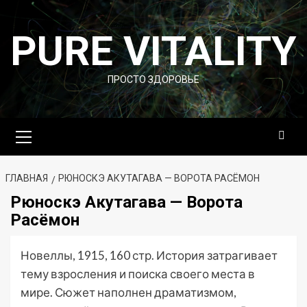
Перейти
к
PURE VITALITY
содержимому
ПРОСТО ЗДОРОВЬЕ
Основное
меню
ГЛАВНАЯ
РЮНОСКЭ АКУТАГАВА — ВОРОТА РАСЁМОН
Рюноскэ Акутагава — Ворота
Расёмон
Новеллы, 1915, 160 стр. История затрагивает
тему взросления и поиска своего места в
мире. Сюжет наполнен драматизмом,