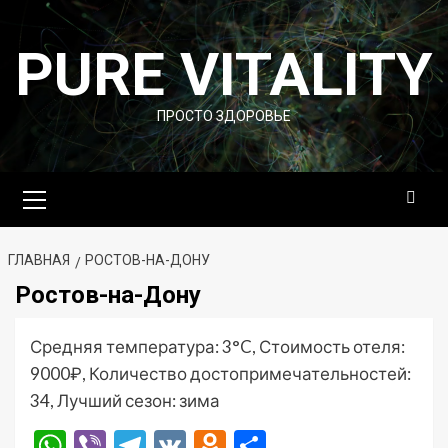
Перейти
к
PURE VITALITY
содержимому
ПРОСТО ЗДОРОВЬЕ
Основное
меню
ГЛАВНАЯ
РОСТОВ-НА-ДОНУ
Ростов-на-Дону
Средняя температура: 3°C, Стоимость отеля:
9000₽, Количество достопримечательностей:
34, Лучший сезон: зима
WhatsApp
Viber
Telegram
VK
Odnoklassniki
Отправить