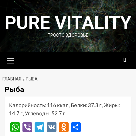
Перейти
к
PURE VITALITY
содержимому
ПРОСТО ЗДОРОВЬЕ
Основное
меню
ГЛАВНАЯ
РЫБА
Рыба
Калорийность: 116 ккал, Белки: 37.3 г, Жиры:
14.7 г, Углеводы: 52.7 г
WhatsApp
Viber
Telegram
VK
Odnoklassniki
Отправить