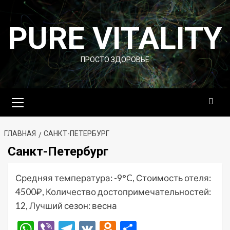
Перейти
к
PURE VITALITY
содержимому
ПРОСТО ЗДОРОВЬЕ
Основное
меню
ГЛАВНАЯ
САНКТ-ПЕТЕРБУРГ
Санкт-Петербург
Средняя температура: -9°C, Стоимость отеля:
4500₽, Количество достопримечательностей:
12, Лучший сезон: весна
WhatsApp
Viber
Telegram
VK
Odnoklassniki
Отправить