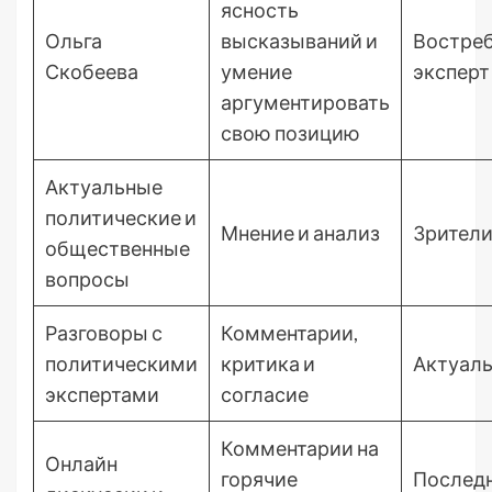
ясность
Ольга
высказываний и
Востре
Скобеева
умение
эксперт
аргументировать
свою позицию
Актуальные
политические и
Мнение и анализ
Зрител
общественные
вопросы
Разговоры с
Комментарии,
политическими
критика и
Актуал
экспертами
согласие
Комментарии на
Онлайн
горячие
Послед