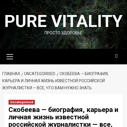
Перейти
к
PURE VITALITY
содержимому
ПРОСТО ЗДОРОВЬЕ
Основное
меню
ГЛАВНАЯ
UNCATEGORISED
СКОБЕЕВА — БИОГРАФИЯ,
КАРЬЕРА И ЛИЧНАЯ ЖИЗНЬ ИЗВЕСТНОЙ РОССИЙСКОЙ
ЖУРНАЛИСТКИ — ВСЕ, ЧТО ВАМ НУЖНО ЗНАТЬ
Uncategorised
Скобеева — биография, карьера и
личная жизнь известной
российской журналистки — все,