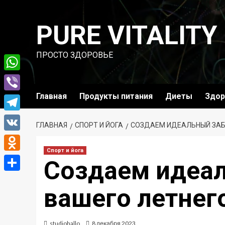
Перейти
к
PURE VITALITY
содержимому
ПРОСТО ЗДОРОВЬЕ
WhatsApp
Главная
Продукты питания
Диеты
Здор
Viber
Telegram
ГЛАВНАЯ
СПОРТ И ЙОГА
СОЗДАЕМ ИДЕАЛЬНЫЙ ЗАБ
VK
Спорт и йога
Odnoklassniki
Создаем идеал
Отправить
вашего летнег
studiohallo_
8 декабря 2023