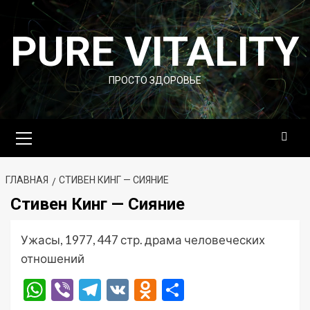
Перейти
к
PURE VITALITY
содержимому
ПРОСТО ЗДОРОВЬЕ
Основное
меню
ГЛАВНАЯ
СТИВЕН КИНГ — СИЯНИЕ
Стивен Кинг — Сияние
Ужасы, 1977, 447 стр. драма человеческих
отношений
WhatsApp
Viber
Telegram
VK
Odnoklassniki
Отправить