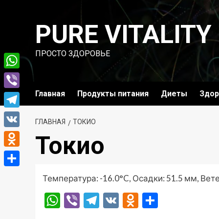
Перейти
к
PURE VITALITY
содержимому
ПРОСТО ЗДОРОВЬЕ
WhatsApp
Главная
Продукты питания
Диеты
Здор
Viber
Telegram
ГЛАВНАЯ
ТОКИО
VK
Токио
Odnoklassniki
Отправить
Температура: -16.0°C, Осадки: 51.5 мм, Вете
WhatsApp
Viber
Telegram
VK
Odnoklassni
Отправ