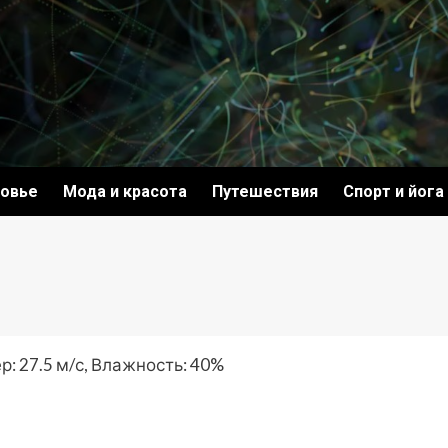
овье
Мода и красота
Путешествия
Спорт и йога
р: 27.5 м/с, Влажность: 40%
ki
ить