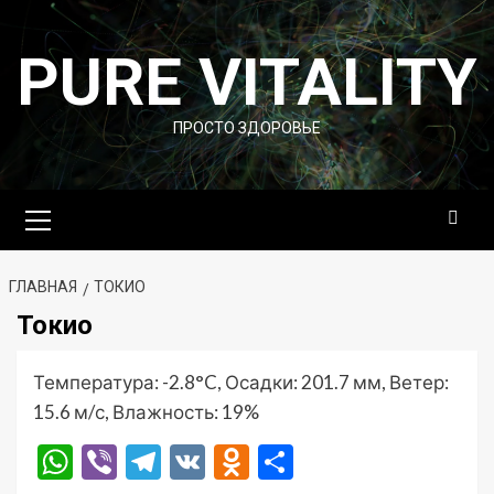
Перейти
к
PURE VITALITY
содержимому
ПРОСТО ЗДОРОВЬЕ
Основное
меню
ГЛАВНАЯ
ТОКИО
Токио
Температура: -2.8°C, Осадки: 201.7 мм, Ветер:
15.6 м/с, Влажность: 19%
WhatsApp
Viber
Telegram
VK
Odnoklassniki
Отправить