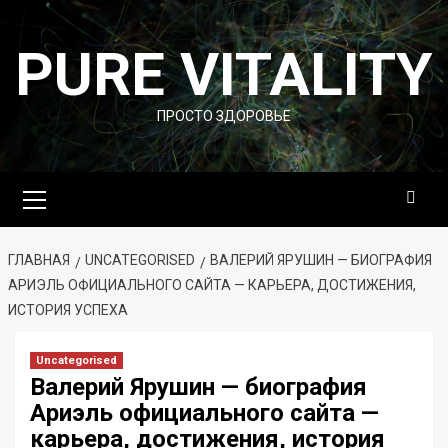
Перейти
к
PURE VITALITY
содержимому
ПРОСТО ЗДОРОВЬЕ
Основное
меню
ГЛАВНАЯ
UNCATEGORISED
ВАЛЕРИЙ ЯРУШИН — БИОГРАФИЯ
АРИЭЛЬ ОФИЦИАЛЬНОГО САЙТА — КАРЬЕРА, ДОСТИЖЕНИЯ,
ИСТОРИЯ УСПЕХА
Uncategorised
Валерий Ярушин — биография
Ариэль официального сайта —
карьера, достижения, история