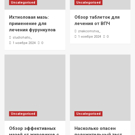
Uncategorised
Uncategorised
Ихтиоловая мазь:
Обзор таблеток для
применение для
лечения от ВПЧ
лечения фурункулов
znakcomstva_
0
1 ноября 2024
studiohallo_
0
1 ноября 2024
Uncategorised
Uncategorised
Обзор эффективных
Насколько опасен
мазей от жировиков с
положительный тест