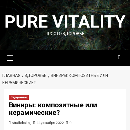
Перейти
к
PURE VITALITY
содержимому
ПРОСТО ЗДОРОВЬЕ
Основное
меню
ГЛАВНАЯ
ЗДОРОВЬЕ
ВИНИРЫ: КОМПОЗИТНЫЕ ИЛИ
КЕРАМИЧЕСКИЕ?
Здоровье
Виниры: композитные или
керамические?
studiohallo_
11 декабря 2022
0