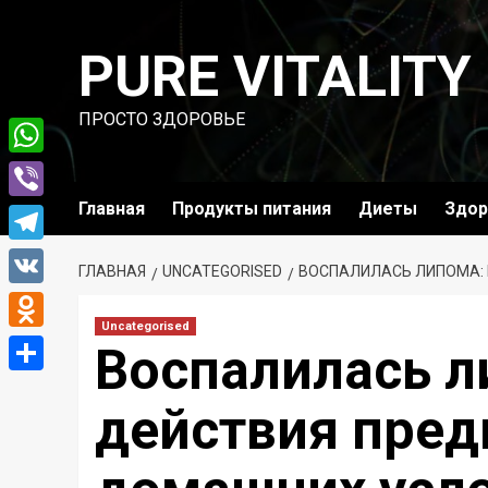
Перейти
к
PURE VITALITY
содержимому
ПРОСТО ЗДОРОВЬЕ
WhatsApp
Главная
Продукты питания
Диеты
Здор
Viber
Telegram
ГЛАВНАЯ
UNCATEGORISED
ВОСПАЛИЛАСЬ ЛИПОМА: 
VK
Uncategorised
Odnoklassniki
Воспалилась л
Отправить
действия пред