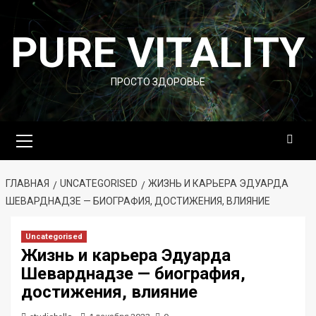
Перейти
к
PURE VITALITY
содержимому
ПРОСТО ЗДОРОВЬЕ
Основное
меню
ГЛАВНАЯ
UNCATEGORISED
ЖИЗНЬ И КАРЬЕРА ЭДУАРДА
ШЕВАРДНАДЗЕ — БИОГРАФИЯ, ДОСТИЖЕНИЯ, ВЛИЯНИЕ
Uncategorised
Жизнь и карьера Эдуарда
Шеварднадзе — биография,
достижения, влияние