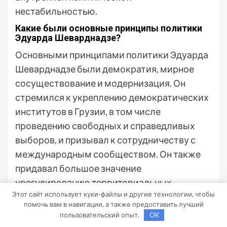
нестабильностью.
Какие были основные принципы политики
Эдуарда Шеварднадзе?
Основными принципами политики Эдуарда
Шеварднадзе были демократия, мирное
сосуществование и модернизация. Он
стремился к укреплению демократических
институтов в Грузии, в том числе
проведению свободных и справедливых
выборов, и призывал к сотрудничеству с
международным сообществом. Он также
придавал большое значение
урегулированию территориальных
Этот сайт использует куки-файлы и другие технологии, чтобы
конфликтов в стране и обеспечению
помочь вам в навигации, а также предоставить лучший
мирного сосуществования международных
пользовательский опыт.
OK
сторон.