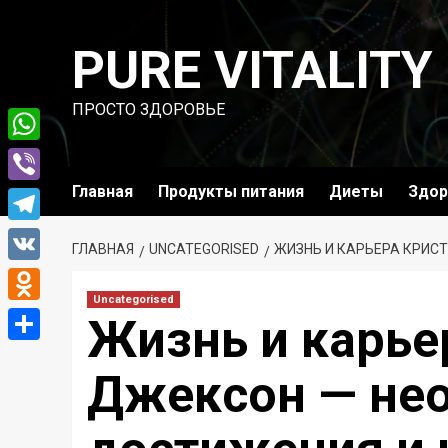
Перейти
к
PURE VITALITY
содержимому
ПРОСТО ЗДОРОВЬЕ
WhatsApp
Главная
Продукты питания
Диеты
Здор
Viber
Telegram
ГЛАВНАЯ
UNCATEGORISED
ЖИЗНЬ И КАРЬЕРА КРИС
VK
Uncategorised
Odnoklassniki
Жизнь и карье
Отправить
Джексон — не