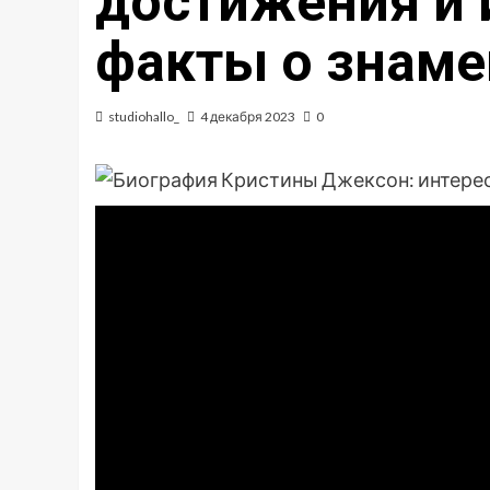
достижения и 
факты о знаме
studiohallo_
4 декабря 2023
0