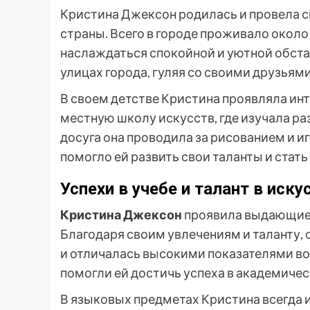
Кристина Джексон родилась и провела св
страны. Всего в городе проживало около
наслаждаться спокойной и уютной обста
улицах города, гуляя со своими друзья
В своем детстве Кристина проявляла инт
местную школу искусств, где изучала р
досуга она проводила за рисованием и и
помогло ей развить свои таланты и стат
Успехи в учебе и талант в иску
Кристина Джексон
проявила выдающиеся
Благодаря своим увлечениям и таланту, 
и отличалась высокими показателями во 
помогли ей достичь успеха в академичес
В языковых предметах Кристина всегда 