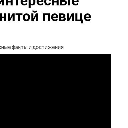
интересные
нитой певице