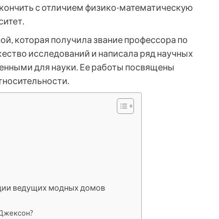
закончить с отличием физико-математическую
ситет.
й, которая получила звание профессора по
жество исследований и написала ряд научных
ценными для науки. Ее работы посвящены
тносительности.
ции ведущих модных домов
 Джексон?