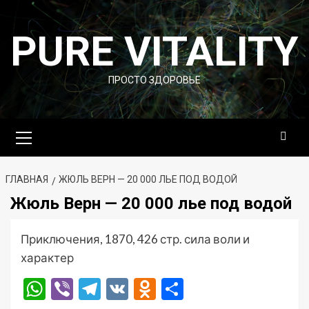
Перейти
к
PURE VITALITY
содержимому
ПРОСТО ЗДОРОВЬЕ
Основное
меню
ГЛАВНАЯ
ЖЮЛЬ ВЕРН — 20 000 ЛЬЕ ПОД ВОДОЙ
Жюль Верн — 20 000 лье под водой
Приключения, 1870, 426 стр. сила воли и
характер
WhatsApp
Viber
Telegram
VK
Odnoklassniki
Отправить