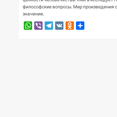
философские вопросы. Мир произведения с
значение.
WhatsApp
Viber
Telegram
VK
Odnoklassni
Отправ