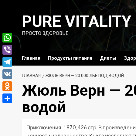
Перейти
к
PURE VITALITY
содержимому
ПРОСТО ЗДОРОВЬЕ
WhatsApp
Главная
Продукты питания
Диеты
Здор
Viber
Telegram
ГЛАВНАЯ
ЖЮЛЬ ВЕРН — 20 000 ЛЬЕ ПОД ВОДОЙ
VK
Жюль Верн — 20
Odnoklassniki
водой
Отправить
Приключения, 1870, 426 стр. В произведе
ценности человечества. Книга исследует г