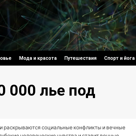
овье
Мода и красота
Путешествия
Спорт и йога
 000 лье под
нии раскрываются социальные конфликты и вечные
лубокие человеческие чувства и ставит вечные