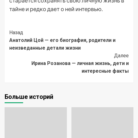
старается сохранять свою личную жизнь в
тайне и редко дает о ней интервью.
Post
Назад
Анатолий Цой — его биография, родители и
Navigation
неизведанные детали жизни
Далее
Ирина Розанова — личная жизнь, дети и
интересные факты
Больше историй