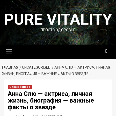
Перейти
к
PURE VITALITY
содержимому
ПРОСТО ЗДОРОВЬЕ
Основное
меню
ГЛАВНАЯ
UNCATEGORISED
АННА СЛЮ — АКТРИСА, ЛИЧНАЯ
ЖИЗНЬ, БИОГРАФИЯ — ВАЖНЫЕ ФАКТЫ О ЗВЕЗДЕ
Uncategorised
Анна Слю — актриса, личная
жизнь, биография — важные
факты о звезде