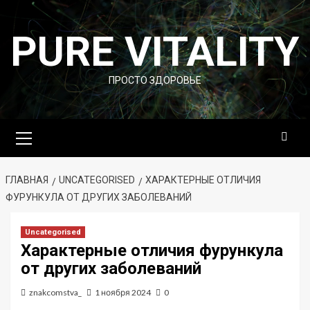
Перейти
к
PURE VITALITY
содержимому
ПРОСТО ЗДОРОВЬЕ
Основное
меню
ГЛАВНАЯ
UNCATEGORISED
ХАРАКТЕРНЫЕ ОТЛИЧИЯ
ФУРУНКУЛА ОТ ДРУГИХ ЗАБОЛЕВАНИЙ
Uncategorised
Характерные отличия фурункула
от других заболеваний
znakcomstva_
1 ноября 2024
0