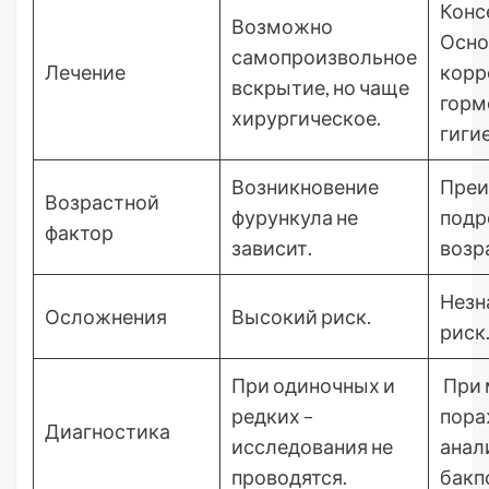
Конс
Возможно
Осно
самопроизвольное
Лечение
корр
вскрытие, но чаще
горм
хирургическое.
гигие
Возникновение
Преи
Возрастной
фурункула не
подр
фактор
зависит.
возр
Незн
Осложнения
Высокий риск.
риск
При одиночных и
При 
редких –
пора
Диагностика
исследования не
анал
проводятся.
бакп