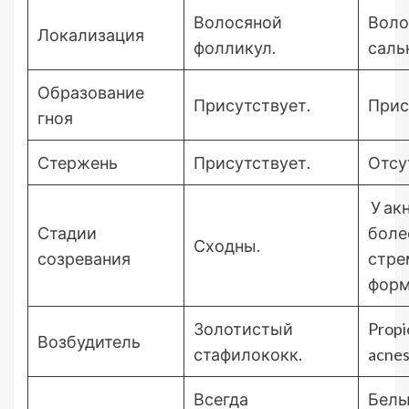
Волосяной
Воло
Локализация
фолликул.
саль
Образование
Присутствует.
Прис
гноя
Стержень
Присутствует.
Отсу
У ак
Стадии
боле
Сходны.
созревания
стре
форм
Золотистый
Propi
Возбудитель
стафилококк.
acnes
Всегда
Белы