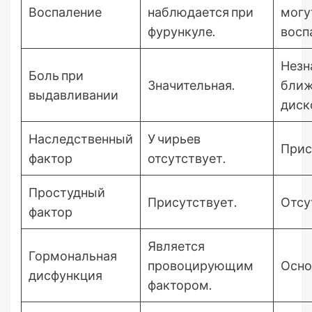
Воспаление
наблюдается при
могу
фурункуле.
восп
Незн
Боль при
Значительная.
ближ
выдавливании
диск
Наследственный
У чирьев
Прис
фактор
отсутствует.
Простудный
Присутствует.
Отсу
фактор
Является
Гормональная
провоцирующим
Осно
дисфункция
фактором.