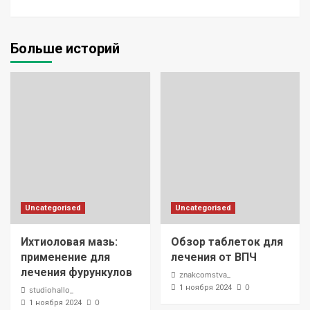
Больше историй
Uncategorised
Uncategorised
Ихтиоловая мазь:
Обзор таблеток для
применение для
лечения от ВПЧ
лечения фурункулов
znakcomstva_
0
1 ноября 2024
studiohallo_
0
1 ноября 2024