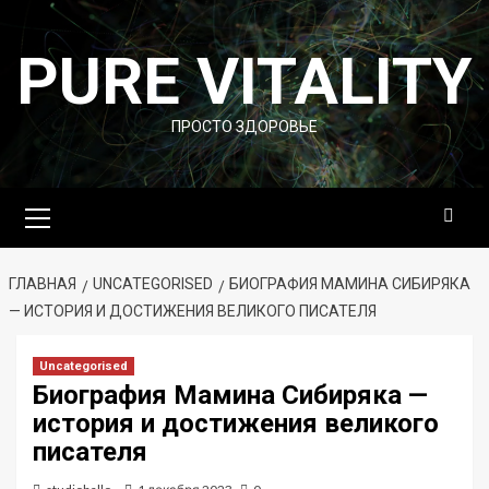
Перейти
к
PURE VITALITY
содержимому
ПРОСТО ЗДОРОВЬЕ
Основное
меню
ГЛАВНАЯ
UNCATEGORISED
БИОГРАФИЯ МАМИНА СИБИРЯКА
— ИСТОРИЯ И ДОСТИЖЕНИЯ ВЕЛИКОГО ПИСАТЕЛЯ
Uncategorised
Биография Мамина Сибиряка —
история и достижения великого
писателя