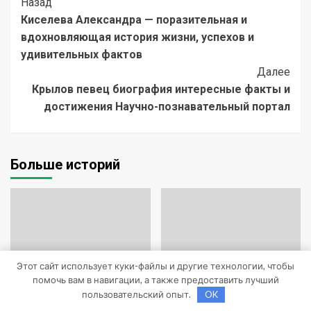
Post
Назад
Киселева Александра — поразительная и
Navigation
вдохновляющая история жизни, успехов и
удивительных фактов
Далее
Крылов певец биография интересные факты и
достижения Научно-познавательный портал
Больше историй
Этот сайт использует куки-файлы и другие технологии, чтобы
помочь вам в навигации, а также предоставить лучший
пользовательский опыт.
OK