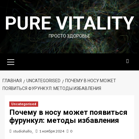
Перейти
к
PURE VITALITY
содержимому
ПРОСТО ЗДОРОВЬЕ
Основное
меню
ГЛАВНАЯ
UNCATEGORISED
ПОЧЕМУ В НОСУ МОЖЕТ
ПОЯВИТЬСЯ ФУРУНКУЛ: МЕТОДЫ ИЗБАВЛЕНИЯ
Uncategorised
Почему в носу может появиться
фурункул: методы избавления
studiohallo_
1 ноября 2024
0