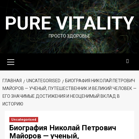
Перейти
к
PURE VITALITY
содержимому
ПРОСТО ЗДОРОВЬЕ
Основное
меню
ГЛАВНАЯ
UNCATEGORISED
БИОГРАФИЯ НИКОЛАЙ ПЕТРОВИЧ
МАЙОРОВ — УЧЕНЫЙ, ПУТЕШЕСТВЕННИК И ВЕЛИКИЙ ЧЕЛОВЕК —
ЕГО ЗНАЧИМЫЕ ДОСТИЖЕНИЯ И НЕОЦЕНИМЫЙ ВКЛАД В
ИСТОРИЮ
Uncategorised
Биография Николай Петрович
Майоров — ученый,