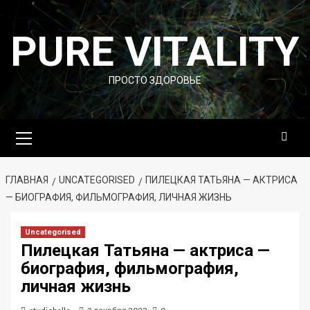
Перейти
к
PURE VITALITY
содержимому
ПРОСТО ЗДОРОВЬЕ
Основное
меню
ГЛАВНАЯ
UNCATEGORISED
ПИЛЕЦКАЯ ТАТЬЯНА — АКТРИСА
— БИОГРАФИЯ, ФИЛЬМОГРАФИЯ, ЛИЧНАЯ ЖИЗНЬ
Uncategorised
Пилецкая Татьяна — актриса —
биография, фильмография,
личная жизнь