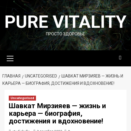
Перейти
к
PURE VITALITY
содержимому
ПРОСТО ЗДОРОВЬЕ
Основное
меню
ГЛАВНАЯ
UNCATEGORISED
ШАВКАТ МИРЗИЯЕВ — ЖИЗНЬ И
КАРЬЕРА — БИОГРАФИЯ, ДОСТИЖЕНИЯ И ВДОХНОВЕНИЕ!
Uncategorised
Шавкат Мирзияев — жизнь и
карьера — биография,
достижения и вдохновение!