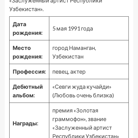
«Заслуженный артист Республики
Узбекистан».
Дата
5 мая 1991 года
рождения:
Место
город Наманган,
рождения:
Узбекистан
Профессия:
певец, актер
Дебютный
«Севги жуда кучайди»
альбом:
(Любовь очень близка)
премия «Золотая
граммофон», звание
Награды:
«Заслуженный артист
Республики Узбекистан»