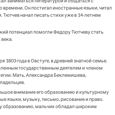
ал заниматься литературой и общаться с
 времени. Он постигал иностранные языки, читал
. Тютчев начал писать стихи уже в 14-летнем
кий потенциал помогли Федору Тютчеву стать
 века.
 1803 года в Овстуге, в древней знатной семье.
авленным государственным деятелем и членом
егии. Мать, Александра Беклемишева,
ладельцев.
льшое внимание его образованию и культурному
ые языки, музыку, письмо, рисование и право.
му образованию, мальчик обладал широким