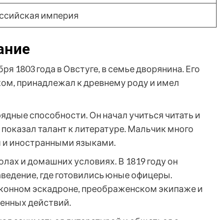
оссийская империя
ание
ря 1803 года в Овстуге, в семье дворянина. Его
ом, принадлежал к древнему роду и имел
ядные способности. Он начал учиться читать и
 показал талант к литературе. Мальчик много
й и иностранными языками.
лах и домашних условиях. В 1819 году он
аведение, где готовились юные офицеры.
 конном эскадроне, преображенском экипаже и
оенных действий.