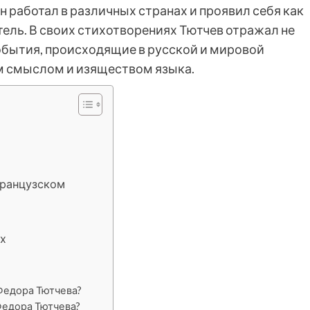
 работал в различных странах и проявил себя как
ель. В своих стихотворениях Тютчев отражал не
события, происходящие в русской и мировой
им смыслом и изяществом языка.
французском
х
Федора Тютчева?
Федора Тютчева?