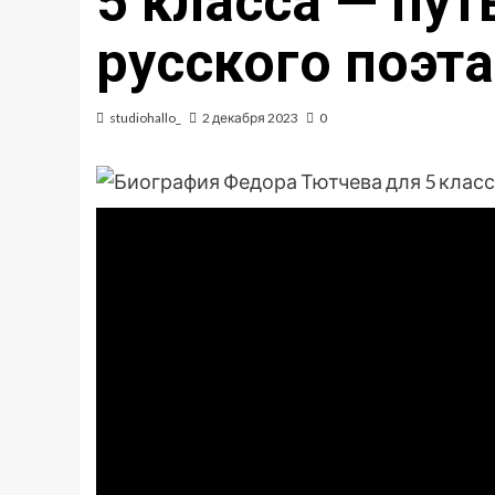
5 класса — пут
русского поэта
studiohallo_
2 декабря 2023
0