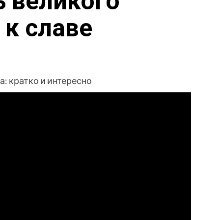
ь великого
 к славе