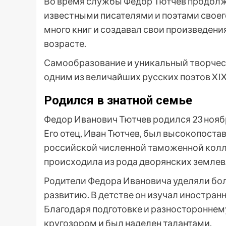
Во время службы Федор Тютчев продолж
известными писателями и поэтами своего
много книг и создавал свои произведения
возрасте.
Самообразование и уникальный творчес
одним из величайших русских поэтов XIX
Родился в знатной семье
Федор Иванович Тютчев родился 23 ноября
Его отец, Иван Тютчев, был высокопост
российской численной таможенной колл
происходила из рода дворянских землев
Родители Федора Ивановича уделяли бо
развитию. В детстве он изучал иностранн
Благодаря подготовке и разносторонне
кругозором и был наделен талантами.