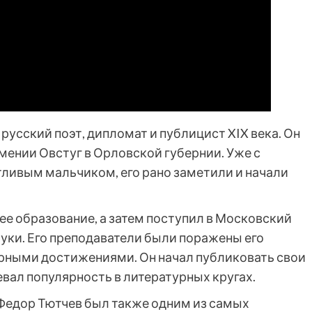
усский поэт, дипломат и публицист XIX века. Он
имении Овстуг в Орловской губернии. Уже с
тливым мальчиком, его рано заметили и начали
е образование, а затем поступил в Московский
ауки. Его преподаватели были поражены его
рными достижениями. Он начал публиковать свои
евал популярность в литературных кругах.
 Федор Тютчев был также одним из самых