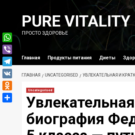
Перейти
к
PURE VITALITY
содержимому
ПРОСТО ЗДОРОВЬЕ
WhatsApp
Главная
Продукты питания
Диеты
Здор
Viber
Telegram
ГЛАВНАЯ
UNCATEGORISED
УВЛЕКАТЕЛЬНАЯ И КРАТК
VK
Uncategorised
Odnoklassniki
Увлекательная
Отправить
биография Фед