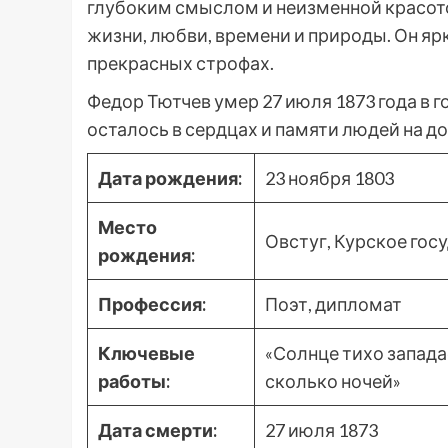
глубоким смыслом и неизменной красот
жизни, любви, времени и природы. Он яр
прекрасных строфах.
Федор Тютчев умер 27 июля 1873 года в г
осталось в сердцах и памяти людей на до
Дата рождения:
23 ноября 1803
Место
Овстуг, Курское гос
рождения:
Профессия:
Поэт, дипломат
Ключевые
«Солнце тихо западае
работы:
сколько ночей»
Дата смерти:
27 июля 1873